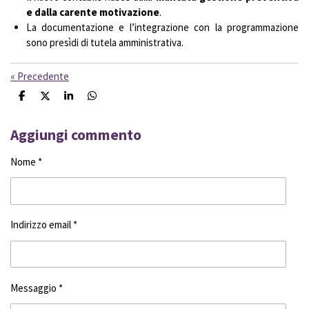
e dalla carente motivazione
.
La documentazione e l’integrazione con la programmazione
sono presìdi di tutela amministrativa.
«
Precedente
C
C
C
C
o
o
o
o
n
n
n
n
d
d
d
d
Aggiungi commento
i
i
i
i
v
v
v
v
Nome *
i
i
i
i
d
d
d
d
i
i
i
i
Indirizzo email *
Messaggio *