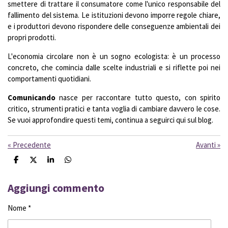
smettere di trattare il consumatore come l'unico responsabile del
fallimento del sistema. Le istituzioni devono imporre regole chiare,
e i produttori devono rispondere delle conseguenze ambientali dei
propri prodotti.
L'economia circolare non è un sogno ecologista: è un processo
concreto, che comincia dalle scelte industriali e si riflette poi nei
comportamenti quotidiani.
Comunicando
nasce per raccontare tutto questo, con spirito
critico, strumenti pratici e tanta voglia di cambiare davvero le cose.
Se vuoi approfondire questi temi, continua a seguirci qui sul blog.
«
Precedente
Avanti
»
C
C
C
C
o
o
o
o
n
n
n
n
d
d
d
d
Aggiungi commento
i
i
i
i
v
v
v
v
Nome *
i
i
i
i
d
d
d
d
i
i
i
i