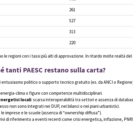
261
527
313
220
o le regioni con i tassi più alti di approvazione. In ritardo molte realtà d
ché tanti PAESC restano sulla carta?
i entusiasmo politico o supporto tecnico gratuito (es. da ANCI o Regione)
 energia-clima o figure con competenze multidisciplinari.
energetici locali
: scarsa interoperabilità tra settori e assenza di databa
esso non sono integrati nei DUP, nei bilanci o nei piani urbanistici.
 le imprese e le scuole (assenza di “ownership diffusa”).
privi di riferimento a eventi recenti come crisi energetica, inflazione, 