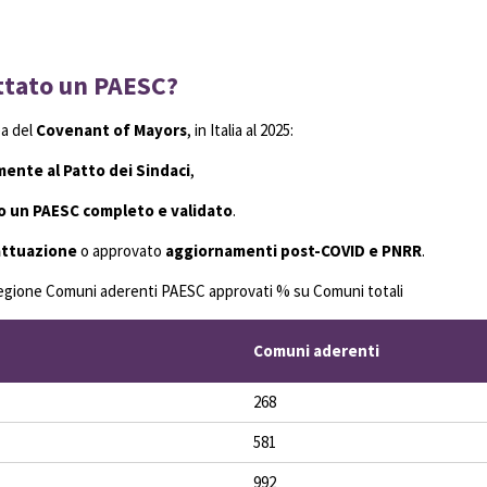
ttato un PAESC?
ea del
Covenant of Mayors
, in Italia al 2025:
ente al Patto dei Sindaci
,
 un PAESC completo e validato
.
attuazione
o approvato
aggiornamenti post-COVID e PNRR
.
 Regione Comuni aderenti PAESC approvati % su Comuni totali
Comuni aderenti
268
581
992