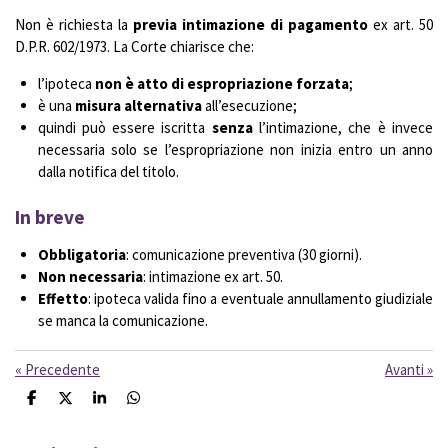
Non è richiesta la
previa intimazione di pagamento
ex art. 50
D.P.R. 602/1973. La Corte chiarisce che:
l’ipoteca
non è atto di espropriazione forzata
;
è una
misura alternativa
all’esecuzione;
quindi può essere iscritta
senza
l’intimazione, che è invece
necessaria solo se l’espropriazione non inizia entro un anno
dalla notifica del titolo.
In breve
Obbligatoria
: comunicazione preventiva (30 giorni).
Non necessaria
: intimazione ex art. 50.
Effetto
: ipoteca valida fino a eventuale annullamento giudiziale
se manca la comunicazione.
«
Precedente
Avanti
»
C
C
C
C
o
o
o
o
n
n
n
n