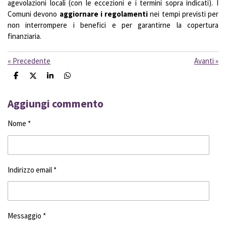
agevolazioni locali (con le eccezioni e i termini sopra indicati). I
Comuni devono
aggiornare i regolamenti
nei tempi previsti per
non interrompere i benefici e per garantirne la copertura
finanziaria.
«
Precedente
Avanti
»
C
C
C
C
o
o
o
o
n
n
n
n
d
d
d
d
Aggiungi commento
i
i
i
i
v
v
v
v
Nome *
i
i
i
i
d
d
d
d
i
i
i
i
Indirizzo email *
Messaggio *