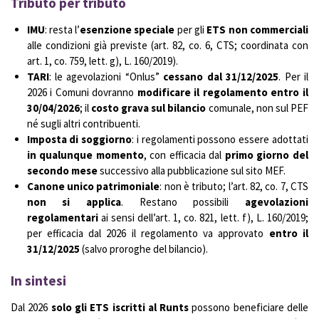
Tributo per tributo
IMU
: resta l’
esenzione speciale
per gli
ETS non commerciali
alle condizioni già previste (art. 82, co. 6, CTS; coordinata con
art. 1, co. 759, lett. g), L. 160/2019).
TARI
: le agevolazioni “Onlus”
cessano dal 31/12/2025
. Per il
2026 i Comuni dovranno
modificare il regolamento entro il
30/04/2026
; il
costo grava sul bilancio
comunale, non sul PEF
né sugli altri contribuenti.
Imposta di soggiorno
: i regolamenti possono essere adottati
in qualunque momento
, con efficacia dal
primo giorno del
secondo mese
successivo alla pubblicazione sul sito MEF.
Canone unico patrimoniale
: non è tributo; l’art. 82, co. 7, CTS
non si applica
. Restano possibili
agevolazioni
regolamentari
ai sensi dell’art. 1, co. 821, lett. f), L. 160/2019;
per efficacia dal 2026 il regolamento va approvato
entro il
31/12/2025
(salvo proroghe del bilancio).
In sintesi
Dal 2026
solo gli ETS iscritti al Runts
possono beneficiare delle