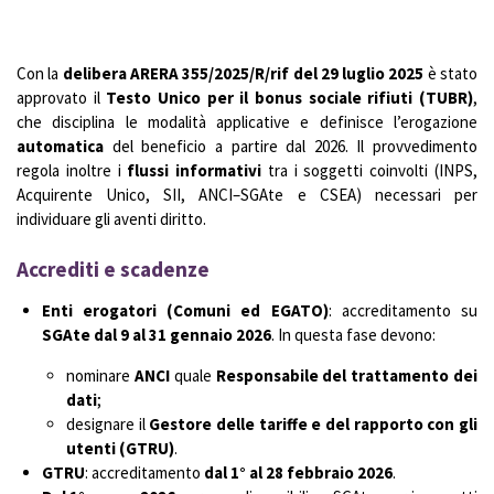
Con la
delibera ARERA 355/2025/R/rif del 29 luglio 2025
è stato
approvato il
Testo Unico per il bonus sociale rifiuti (TUBR)
,
che disciplina le modalità applicative e definisce l’erogazione
automatica
del beneficio a partire dal 2026. Il provvedimento
regola inoltre i
flussi informativi
tra i soggetti coinvolti (INPS,
Acquirente Unico, SII, ANCI–SGAte e CSEA) necessari per
individuare gli aventi diritto.
Accrediti e scadenze
Enti erogatori (Comuni ed EGATO)
: accreditamento su
SGAte dal 9 al 31 gennaio 2026
. In questa fase devono:
nominare
ANCI
quale
Responsabile del trattamento dei
dati
;
designare il
Gestore delle tariffe e del rapporto con gli
utenti (GTRU)
.
GTRU
: accreditamento
dal 1° al 28 febbraio 2026
.