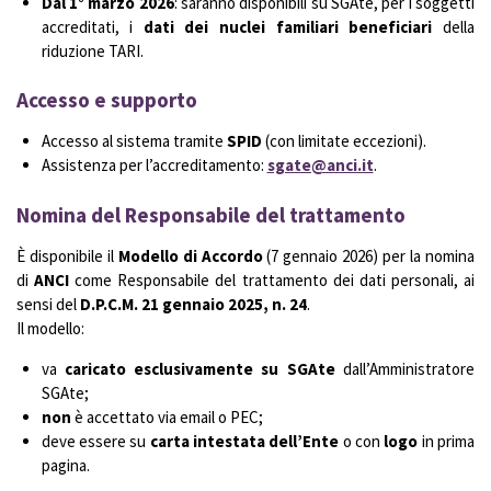
Dal 1° marzo 2026
: saranno disponibili su SGAte, per i soggetti
accreditati, i
dati dei nuclei familiari beneficiari
della
riduzione TARI.
Accesso e supporto
Accesso al sistema tramite
SPID
(con limitate eccezioni).
Assistenza per l’accreditamento:
sgate@anci.it
.
Nomina del Responsabile del trattamento
È disponibile il
Modello di Accordo
(7 gennaio 2026) per la nomina
di
ANCI
come Responsabile del trattamento dei dati personali, ai
sensi del
D.P.C.M. 21 gennaio 2025, n. 24
.
Il modello:
va
caricato esclusivamente su SGAte
dall’Amministratore
SGAte;
non
è accettato via email o PEC;
deve essere su
carta intestata dell’Ente
o con
logo
in prima
pagina.