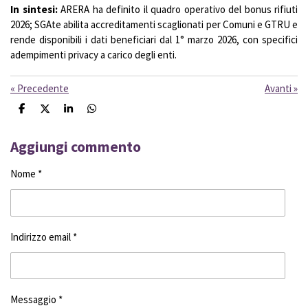
In sintesi:
ARERA ha definito il quadro operativo del bonus rifiuti
2026; SGAte abilita accreditamenti scaglionati per Comuni e GTRU e
rende disponibili i dati beneficiari dal 1° marzo 2026, con specifici
adempimenti privacy a carico degli enti.
«
Precedente
Avanti
»
C
C
C
C
o
o
o
o
n
n
n
n
d
d
d
d
Aggiungi commento
i
i
i
i
v
v
v
v
Nome *
i
i
i
i
d
d
d
d
i
i
i
i
Indirizzo email *
Messaggio *