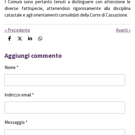
I Comuni sono pertanto tenuti a distinguere con attenzione le
diverse fattispecie, attenendosi rigorosamente alla disciplina
catastale e agli orientamenti consolidati della Corte di Cassazione.
«
Precedente
Avanti
»
C
C
C
C
o
o
o
o
n
n
n
n
d
d
d
d
Aggiungi commento
i
i
i
i
v
v
v
v
Nome *
i
i
i
i
d
d
d
d
i
i
i
i
Indirizzo email *
Messaggio *